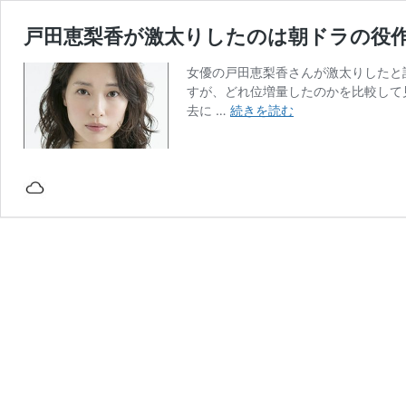
戸田恵梨香が激太りしたのは朝ドラの役
女優の戸田恵梨香さんが激太りしたと
すが、どれ位増量したのかを比較して
戸
去に …
続きを読む
田
恵
梨
香
が
激
太
り
し
た
の
は
朝
ド
ラ