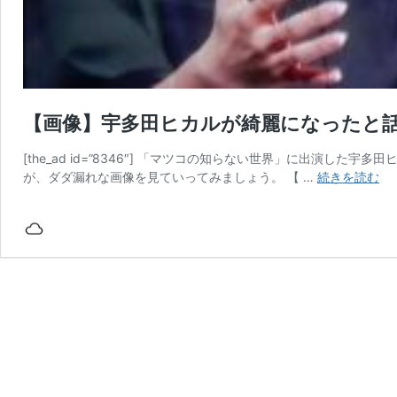
【画像】宇多田ヒカルが綺麗になったと
[the_ad id=”8346″] 「マツコの知らない世界」に出演し
【
が、ダダ漏れな画像を見ていってみましょう。 【 …
続きを読む
像
宇
多
田
ヒ
カ
ル
が
綺
麗
に