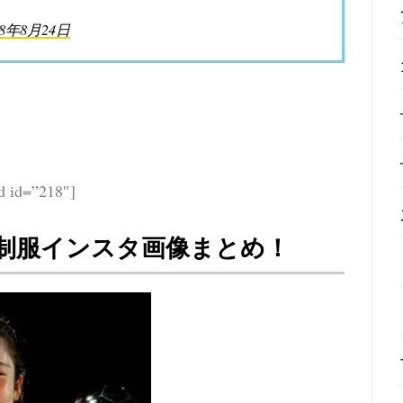
18年8月24日
d id=”218″]
制服インスタ画像まとめ！