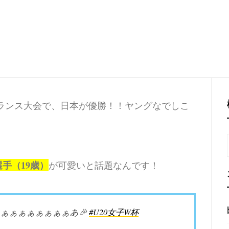
W杯フランス大会で、日本が優勝！！ヤングなでしこ
選手（19歳）
が可愛いと話題なんです！
ァぁぁぁぁぁぁぁぁぁあ🎉
#U20女子W杯