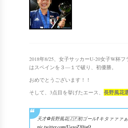
2018年8/25、女子サッカーU-20女子
はスペインを３―１で破り、初優勝。
おめでとうございます！！
長野風花
そして、3点目を挙げたエース、
天才⚽️長野風花🇯🇵初ゴール❗️ キタァァ
pic.twitter.com/UaxoZ30juQ