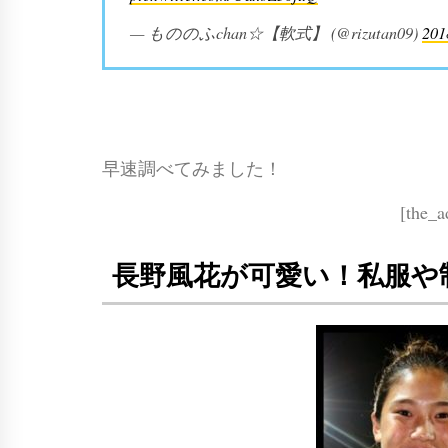
— もののふchan☆【軟式】 (@rizutan09)
20
早速調べてみました！
[the_a
長野風花が可愛い！私服や