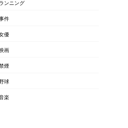
ランニング
事件
女優
映画
禁煙
野球
音楽