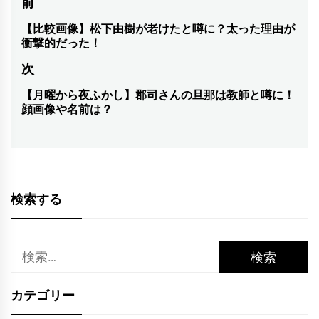
投
前
稿
【比較画像】松下由樹が老けたと噂に？太った理由が
前
衝撃的だった！
ナ
の
次
投
ビ
稿:
【月曜から夜ふかし】郡司さんの旦那は教師と噂に！
次
ゲ
顔画像や名前は？
の
ー
投
シ
稿:
ョ
検索する
ン
検
索:
カテゴリー