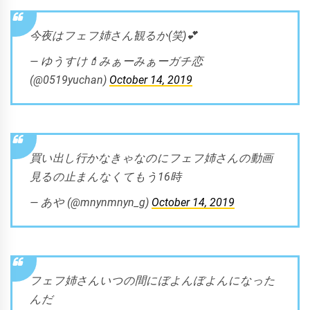
今夜はフェフ姉さん観るか(笑)💕
— ゆうすけ💄みぁーみぁーガチ恋
(@0519yuchan)
October 14, 2019
買い出し行かなきゃなのにフェフ姉さんの動画
見るの止まんなくてもう16時
— あや (@mnynmnyn_g)
October 14, 2019
フェフ姉さんいつの間にぼよんぼよんになった
んだ