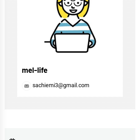
mel-life
sachiemi3@gmail.com