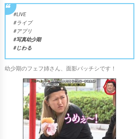
#LIVE
#ライブ
#アプリ
#写真幼少期
#じわる
幼少期のフェフ姉さん、面影バッチシです！