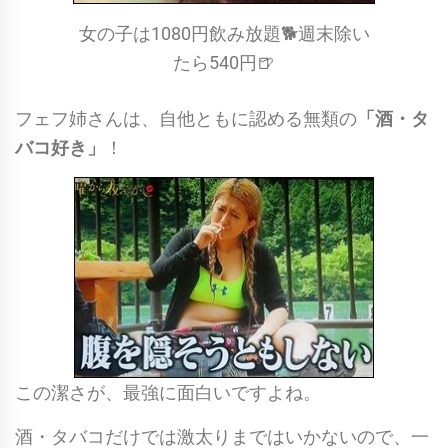
女の子は1080円飲み放題🐕週末除い
たら540円🍺
フェフ姉さんは、自他ともに認める無類の
「酒・タ
バコ好き」
！
この潔さが、最強に面白いですよね。
酒・タバコだけでは激太りまではいかないので、一