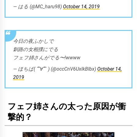
— はる (@MC_haru98)
October 14, 2019
今日の夜ふかしで
釧路の女相撲にでる
フェフ姉さんがでる〜!wwww
— ほちば( ´´ิ∀´ิ` ) (@occCnV6UxlkBIbx)
October 14,
2019
フェフ姉さんの太った原因が衝
撃的？