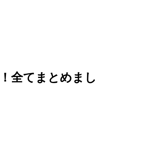
？！全てまとめまし