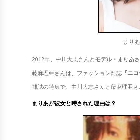
まり
2012年、中川大志さんと
モデル・まりあさ
藤麻理亜さんは、ファッション雑誌
『ニコ
雑誌の特集で、中川大志さんと藤麻理亜さ
まりあが彼女と噂された理由は？