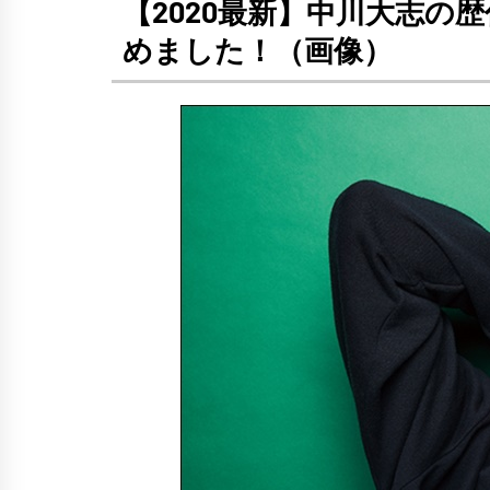
【2020最新】中川大志の
めました！（画像）