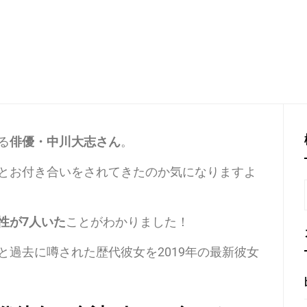
る
俳優・中川大志さん
。
とお付き合いをされてきたのか気になりますよ
性が7人いた
ことがわかりました！
過去に噂された歴代彼女を2019年の最新彼女