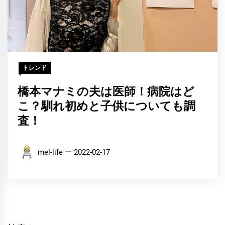
トレンド
橋本マナミの夫は医師！病院はど
こ？馴れ初めと子供についても調
査！
mel-life
2022-02-17