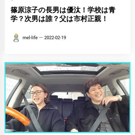
篠原涼子の長男は優汰！学校は青
学？次男は誰？父は市村正親！
mel-life
2022-02-19